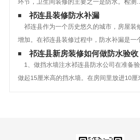
环节，卫生间装修的主要之一是防水。检测
生间装修质量的标准之一是能否实现防水功
祁连县装修防水补漏
祁连县作为一个历史悠久的城市，房屋装
能，那么祁连县卫生间防水的具体做法是什
增加。在祁连县装修过程中，防水补漏是一
呢？祁连县卫生间防水的具体做法是什么？1
正确的防水补漏可以有效防止房屋发生漏水
祁连县新房装修如何做防水验收
首先，
1、做挡水墙注水祁连县防水公司在准备
的结构和财产安全。在祁连县装修中，选择
做起15厘米高的挡水墙。在房间里放进10
要做好水面的高度标记。2、24小时检查水面
察水面高度是否发生了变化，同时还要检查